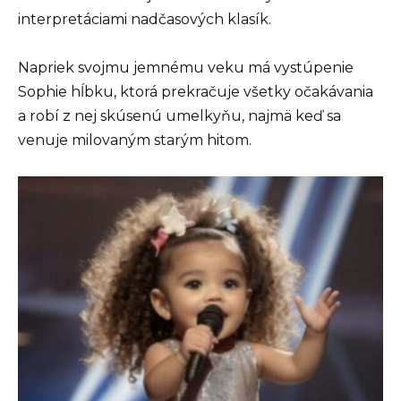
interpretáciami nadčasových klasík.
Napriek svojmu jemnému veku má vystúpenie
Sophie hĺbku, ktorá prekračuje všetky očakávania
a robí z nej skúsenú umelkyňu, najmä keď sa
venuje milovaným starým hitom.