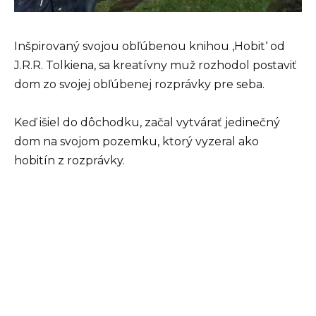
Inšpirovaný svojou obľúbenou knihou ‚Hobit‘ od
J.R.R. Tolkiena, sa kreatívny muž rozhodol postaviť
dom zo svojej obľúbenej rozprávky pre seba.
Keď išiel do dôchodku, začal vytvárať jedinečný
dom na svojom pozemku, ktorý vyzeral ako
hobitín z rozprávky.