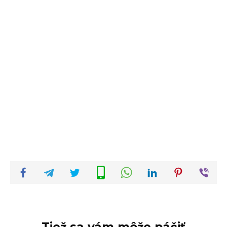
Tiež sa vám môže páčiť