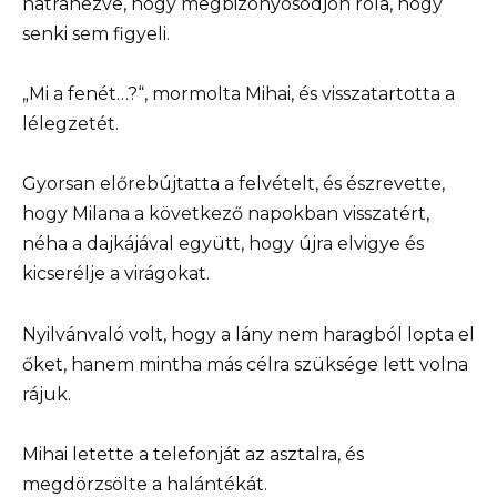
hátranézve, hogy megbizonyosodjon róla, hogy
senki sem figyeli.
„Mi a fenét…?“, mormolta Mihai, és visszatartotta a
lélegzetét.
Gyorsan előrebújtatta a felvételt, és észrevette,
hogy Milana a következő napokban visszatért,
néha a dajkájával együtt, hogy újra elvigye és
kicserélje a virágokat.
Nyilvánvaló volt, hogy a lány nem haragból lopta el
őket, hanem mintha más célra szüksége lett volna
rájuk.
Mihai letette a telefonját az asztalra, és
megdörzsölte a halántékát.