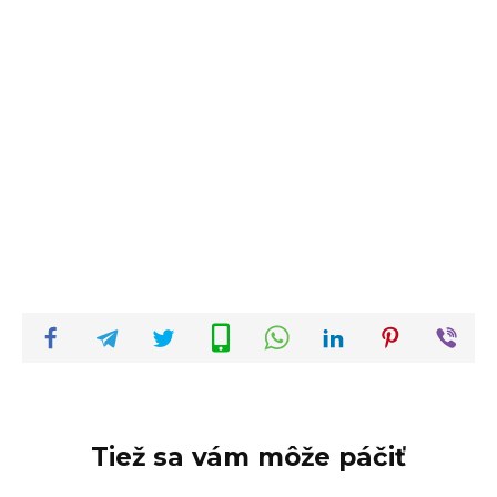
Tiež sa vám môže páčiť