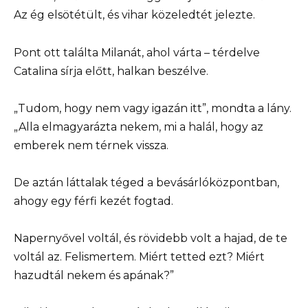
Az ég elsötétült, és vihar közeledtét jelezte.
Pont ott találta Milanát, ahol várta – térdelve
Catalina sírja előtt, halkan beszélve.
„Tudom, hogy nem vagy igazán itt”, mondta a lány.
„Alla elmagyarázta nekem, mi a halál, hogy az
emberek nem térnek vissza.
De aztán láttalak téged a bevásárlóközpontban,
ahogy egy férfi kezét fogtad.
Napernyővel voltál, és rövidebb volt a hajad, de te
voltál az. Felismertem. Miért tetted ezt? Miért
hazudtál nekem és apának?”