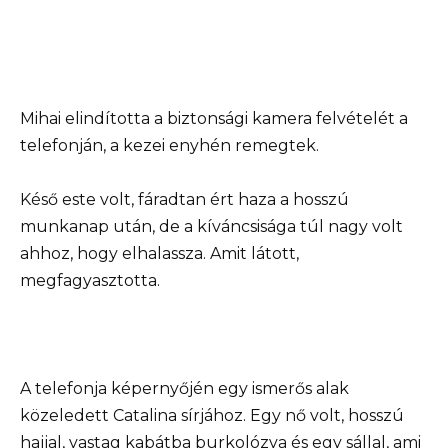
Mihai elindította a biztonsági kamera felvételét a
telefonján, a kezei enyhén remegtek.
Késő este volt, fáradtan ért haza a hosszú
munkanap után, de a kíváncsisága túl nagy volt
ahhoz, hogy elhalassza. Amit látott,
megfagyasztotta.
A telefonja képernyőjén egy ismerős alak
közeledett Catalina sírjához. Egy nő volt, hosszú
hajjal, vastag kabátba burkolózva és egy sállal, ami