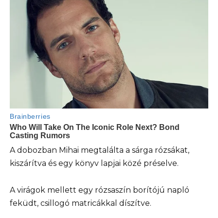
A dobozban Mihai megtalálta a sárga rózsákat,
kiszárítva és egy könyv lapjai közé préselve.
A virágok mellett egy rózsaszín borítójú napló
feküdt, csillogó matricákkal díszítve.