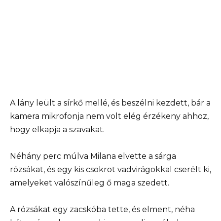
A lány leült a sírkő mellé, és beszélni kezdett, bár a
kamera mikrofonja nem volt elég érzékeny ahhoz,
hogy elkapja a szavakat.
Néhány perc múlva Milana elvette a sárga
rózsákat, és egy kis csokrot vadvirágokkal cserélt ki,
amelyeket valószínűleg ő maga szedett.
A rózsákat egy zacskóba tette, és elment, néha