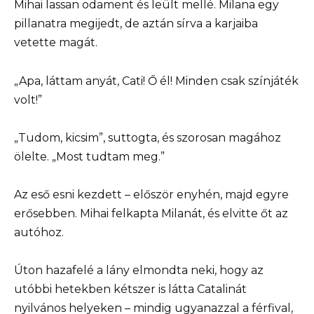
Mihai lassan odament és leült mellé. Milana egy
pillanatra megijedt, de aztán sírva a karjaiba
vetette magát.
„Apa, láttam anyát, Cati! Ő él! Minden csak színjáték
volt!”
„Tudom, kicsim”, suttogta, és szorosan magához
ölelte. „Most tudtam meg.”
Az eső esni kezdett – először enyhén, majd egyre
erősebben. Mihai felkapta Milanát, és elvitte őt az
autóhoz.
Úton hazafelé a lány elmondta neki, hogy az
utóbbi hetekben kétszer is látta Catalinát
nyilvános helyeken – mindig ugyanazzal a férfival,