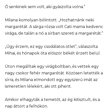
Ő senkinek sem volt, aki gyászolta volna.”
Milana komolyan bólintott. „Hozhatnánk neki
margarétát. A sárga rózsa volt Cati mama kedvenc
virága, de talán a nő a sírban szereti a margarétát.”
„Úgy érzem, ez egy csodálatos ötlet”, válaszolta
Mihai, és hónapok óta először békét érzett belül.
Úton megálltak egy virágboltban, és vettek egy
nagy csokor fehér margarétát. Közösen letették a
sírra, és Milana elmondott egy egyszerű imát az
ismeretlen lélekért, aki ott pihent.
Amikor elhagyták a temetőt, az ég kitisztult, és a
nap áttört a felhőkön.