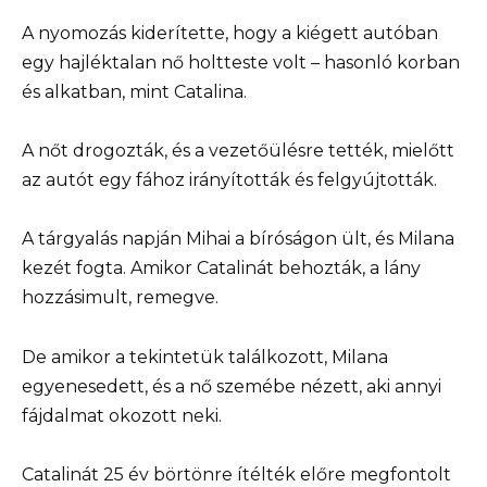
A nyomozás kiderítette, hogy a kiégett autóban
egy hajléktalan nő holtteste volt – hasonló korban
és alkatban, mint Catalina.
A nőt drogozták, és a vezetőülésre tették, mielőtt
az autót egy fához irányították és felgyújtották.
A tárgyalás napján Mihai a bíróságon ült, és Milana
kezét fogta. Amikor Catalinát behozták, a lány
hozzásimult, remegve.
De amikor a tekintetük találkozott, Milana
egyenesedett, és a nő szemébe nézett, aki annyi
fájdalmat okozott neki.
Catalinát 25 év börtönre ítélték előre megfontolt