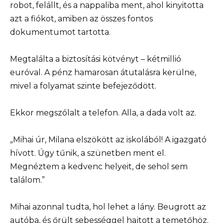
robot, felállt, és a nappaliba ment, ahol kinyitotta
azt a fiókot, amiben az összes fontos
dokumentumot tartotta.
Megtalálta a biztosítási kötvényt – kétmillió
euróval. A pénz hamarosan átutalásra kerülne,
mivel a folyamat szinte befejeződött.
Ekkor megszólalt a telefon. Alla, a dada volt az.
„Mihai úr, Milana elszökött az iskolából! A igazgató
hívott. Úgy tűnik, a szünetben ment el.
Megnéztem a kedvenc helyeit, de sehol sem
találom.”
Mihai azonnal tudta, hol lehet a lány. Beugrott az
autóba, és őrült sebességgel hajtott a temetőhöz.