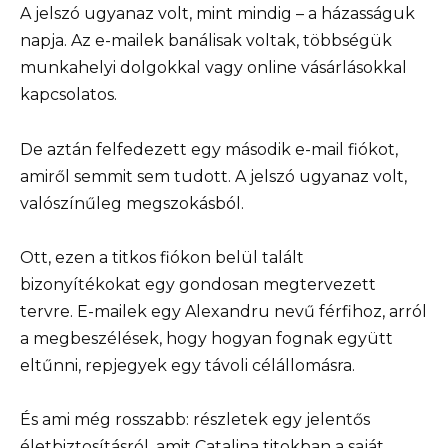
A jelszó ugyanaz volt, mint mindig – a házasságuk
napja. Az e-mailek banálisak voltak, többségük
munkahelyi dolgokkal vagy online vásárlásokkal
kapcsolatos.
De aztán felfedezett egy második e-mail fiókot,
amiről semmit sem tudott. A jelszó ugyanaz volt,
valószínűleg megszokásból.
Ott, ezen a titkos fiókon belül talált
bizonyítékokat egy gondosan megtervezett
tervre. E-mailek egy Alexandru nevű férfihoz, arról
a megbeszélések, hogy hogyan fognak együtt
eltűnni, repjegyek egy távoli célállomásra.
És ami még rosszabb: részletek egy jelentős
életbiztosításról, amit Catalina titokban a saját