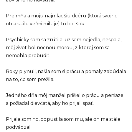
Pre mňa a moju najmladšiu dcéru (ktorá svojho
otca stále veľmi miluje) to bol šok.
Psychicky som sa zrútila, už som nejedla, nespala,
môj život bol nočnou morou, z ktorej som sa
nemohla prebudiť.
Roky plynuli, našla som si prácu a pomaly zabúdala
na to, čo som prežila.
Jedného dňa môj manžel prišiel o prácu a peniaze
a požiadal dievčatá, aby ho prijali späť.
Prijala som ho, odpustila som mu, ale on ma stále
podvádzal.