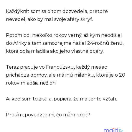
Každýkrát som sa o tom dozvedela, pretože
nevedel, ako by mal svoje aféry skryť.
Potom bol niekoľko rokov verný, až kým neodišiel
do Afriky a tam samozrejme našiel 24-ročnú ženu,
ktorá bola mladšia ako jeho vlastné dcéry.
Teraz pracuje vo Francúzsku, každý mesiac
prichádza domov, ale má inú milenku, ktorá je o 20
rokov mladšia než on.
Aj keď som to zistila, popiera, že má tento vzťah.
Prosím, povedzte mi, čo mám robiť?