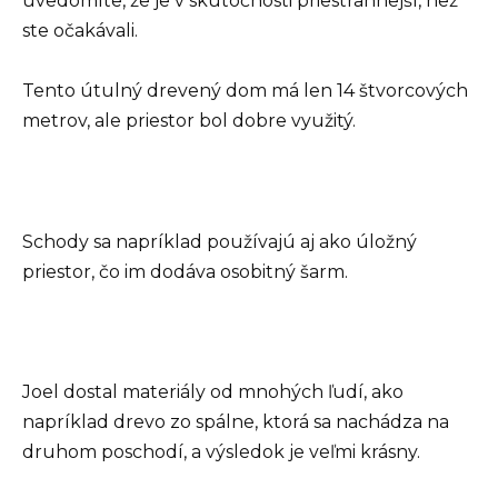
uvedomíte, že je v skutočnosti priestrannejší, než
ste očakávali.
Tento útulný drevený dom má len 14 štvorcových
metrov, ale priestor bol dobre využitý.
Schody sa napríklad používajú aj ako úložný
priestor, čo im dodáva osobitný šarm.
Joel dostal materiály od mnohých ľudí, ako
napríklad drevo zo spálne, ktorá sa nachádza na
druhom poschodí, a výsledok je veľmi krásny.