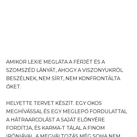
AMIKOR LEXIE MEGLÁTA A FÉRJÉT ÉS A
SZOMSZÉD LÁNYÁT, AHOGY A VISZONYUKRÓL
BESZÉLNEK, NEM SÍRT, NEM KONFRONTÁLTA
ŐKET.
HELYETTE TERVET KÉSZÍT. EGY OKOS
MEGHÍVÁSSAL ÉS EGY MEGLEPŐ FORDULATTAL
A HÁTRAARCOLÁST A SAJÁT ELŐNYÉRE
FORDÍTJA, ÉS KARMA-T TÁLAL A FINOM
IRÓNIÁVAL. A MEGVÁLTOZÁS MÉG SOHA NEM