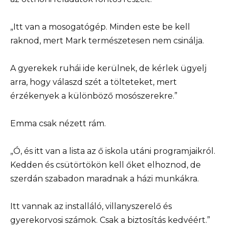
„Itt van a mosogatógép. Minden este be kell
raknod, mert Mark természetesen nem csinálja.
A gyerekek ruhái ide kerülnek, de kérlek ügyelj
arra, hogy válaszd szét a tölteteket, mert
érzékenyek a különböző mosószerekre.”
Emma csak nézett rám.
„Ó, és itt van a lista az ő iskola utáni programjaikról.
Kedden és csütörtökön kell őket elhoznod, de
szerdán szabadon maradnak a házi munkákra.
Itt vannak az installáló, villanyszerelő és
gyerekorvosi számok. Csak a biztosítás kedvéért.”