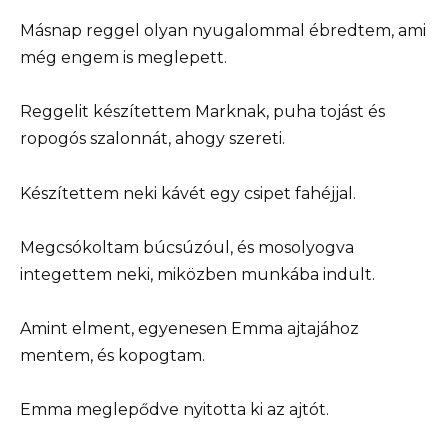
Másnap reggel olyan nyugalommal ébredtem, ami
még engem is meglepett.
Reggelit készítettem Marknak, puha tojást és
ropogós szalonnát, ahogy szereti.
Készítettem neki kávét egy csipet fahéjjal.
Megcsókoltam búcsúzóul, és mosolyogva
integettem neki, miközben munkába indult.
Amint elment, egyenesen Emma ajtajához
mentem, és kopogtam.
Emma meglepődve nyitotta ki az ajtót.