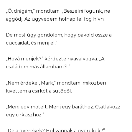
„Ó, drágám,” mondtam. „Beszélni fogunk, ne
aggódj. Az ügyvédem holnap fel fog hívni.
De most úgy gondolom, hogy pakold össze a
cuccaidat, és menj el.”
„Hová menjek?” kérdezte nyavalyogva. „A
családom más államban él.”
„Nem érdekel, Mark,” mondtam, miközben
kivettem a csirkét a sütőből.
„Menj egy motelt. Menj egy baráthoz. Csatlakozz
egy cirkuszhoz.”
„De a gyerekek? Hol vannak a gyerekek?”