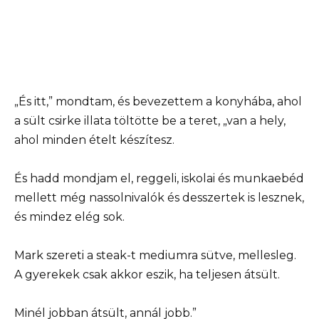
„És itt,” mondtam, és bevezettem a konyhába, ahol
a sült csirke illata töltötte be a teret, „van a hely,
ahol minden ételt készítesz.
És hadd mondjam el, reggeli, iskolai és munkaebéd
mellett még nassolnivalók és desszertek is lesznek,
és mindez elég sok.
Mark szereti a steak-t mediumra sütve, mellesleg.
A gyerekek csak akkor eszik, ha teljesen átsült.
Minél jobban átsült, annál jobb.”