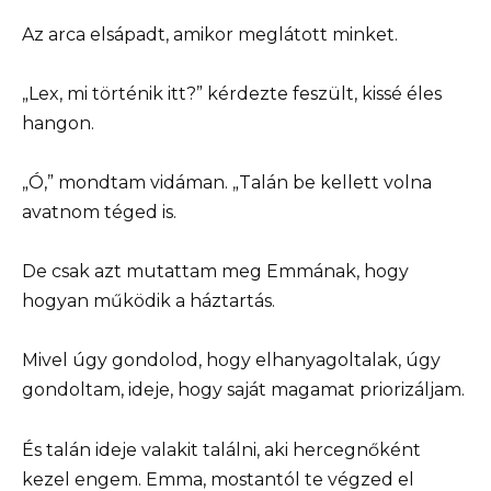
Az arca elsápadt, amikor meglátott minket.
„Lex, mi történik itt?” kérdezte feszült, kissé éles
hangon.
„Ó,” mondtam vidáman. „Talán be kellett volna
avatnom téged is.
De csak azt mutattam meg Emmának, hogy
hogyan működik a háztartás.
Mivel úgy gondolod, hogy elhanyagoltalak, úgy
gondoltam, ideje, hogy saját magamat priorizáljam.
És talán ideje valakit találni, aki hercegnőként
kezel engem. Emma, mostantól te végzed el