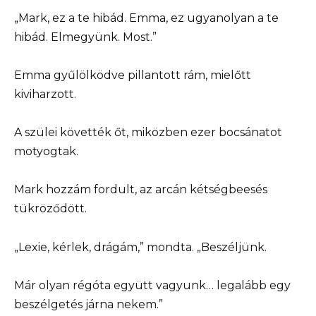
„Mark, ez a te hibád. Emma, ez ugyanolyan a te
hibád. Elmegyünk. Most.”
Emma gyűlölködve pillantott rám, mielőtt
kiviharzott.
A szülei követték őt, miközben ezer bocsánatot
motyogtak.
Mark hozzám fordult, az arcán kétségbeesés
tükröződött.
„Lexie, kérlek, drágám,” mondta. „Beszéljünk.
Már olyan régóta együtt vagyunk… legalább egy
beszélgetés járna nekem.”