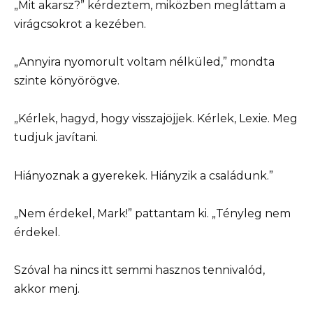
„Mit akarsz?” kérdeztem, miközben megláttam a
virágcsokrot a kezében.
„Annyira nyomorult voltam nélküled,” mondta
szinte könyörögve.
„Kérlek, hagyd, hogy visszajöjjek. Kérlek, Lexie. Meg
tudjuk javítani.
Hiányoznak a gyerekek. Hiányzik a családunk.”
„Nem érdekel, Mark!” pattantam ki. „Tényleg nem
érdekel.
Szóval ha nincs itt semmi hasznos tennivalód,
akkor menj.