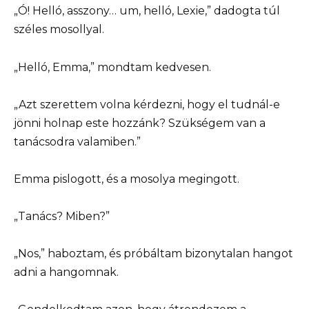
„Ó! Helló, asszony… um, helló, Lexie,” dadogta túl
széles mosollyal.
„Helló, Emma,” mondtam kedvesen.
„Azt szerettem volna kérdezni, hogy el tudnál-e
jönni holnap este hozzánk? Szükségem van a
tanácsodra valamiben.”
Emma pislogott, és a mosolya megingott.
„Tanács? Miben?”
„Nos,” haboztam, és próbáltam bizonytalan hangot
adni a hangomnak.