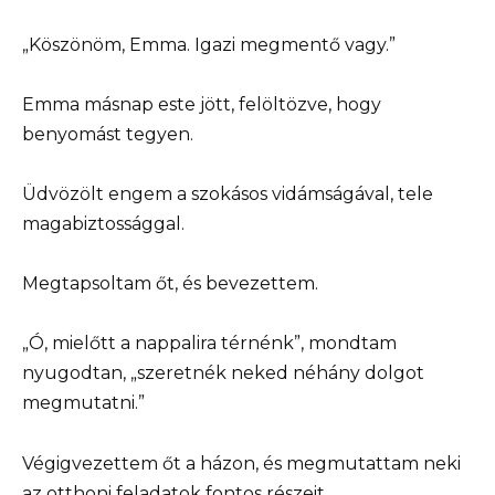
„Köszönöm, Emma. Igazi megmentő vagy.”
Emma másnap este jött, felöltözve, hogy
benyomást tegyen.
Üdvözölt engem a szokásos vidámságával, tele
magabiztossággal.
Megtapsoltam őt, és bevezettem.
„Ó, mielőtt a nappalira térnénk”, mondtam
nyugodtan, „szeretnék neked néhány dolgot
megmutatni.”
Végigvezettem őt a házon, és megmutattam neki
az otthoni feladatok fontos részeit.