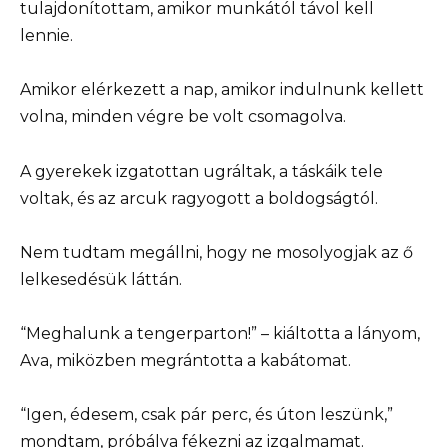
tulajdonítottam, amikor munkától távol kell
lennie.
Amikor elérkezett a nap, amikor indulnunk kellett
volna, minden végre be volt csomagolva.
A gyerekek izgatottan ugráltak, a táskáik tele
voltak, és az arcuk ragyogott a boldogságtól.
Nem tudtam megállni, hogy ne mosolyogjak az ő
lelkesedésük láttán.
“Meghalunk a tengerparton!” – kiáltotta a lányom,
Ava, miközben megrántotta a kabátomat.
“Igen, édesem, csak pár perc, és úton leszünk,”
mondtam, próbálva fékezni az izgalmamat.