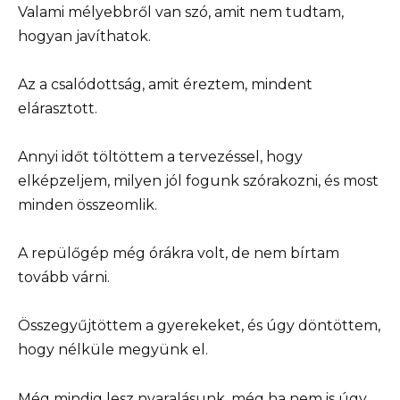
Valami mélyebbről van szó, amit nem tudtam,
hogyan javíthatok.
Az a csalódottság, amit éreztem, mindent
elárasztott.
Annyi időt töltöttem a tervezéssel, hogy
elképzeljem, milyen jól fogunk szórakozni, és most
minden összeomlik.
A repülőgép még órákra volt, de nem bírtam
tovább várni.
Összegyűjtöttem a gyerekeket, és úgy döntöttem,
hogy nélküle megyünk el.
Még mindig lesz nyaralásunk, még ha nem is úgy,