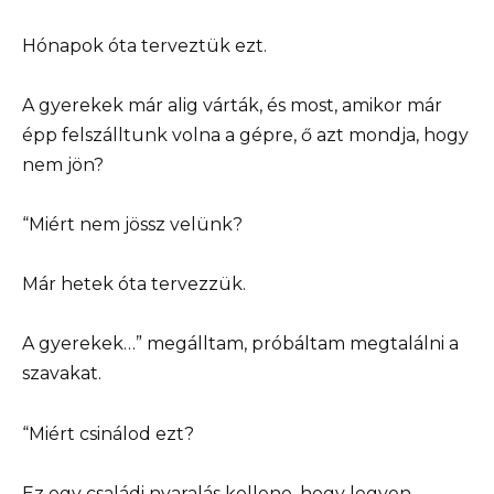
Hónapok óta terveztük ezt.
A gyerekek már alig várták, és most, amikor már
épp felszálltunk volna a gépre, ő azt mondja, hogy
nem jön?
“Miért nem jössz velünk?
Már hetek óta tervezzük.
A gyerekek…” megálltam, próbáltam megtalálni a
szavakat.
“Miért csinálod ezt?
Ez egy családi nyaralás kellene, hogy legyen.