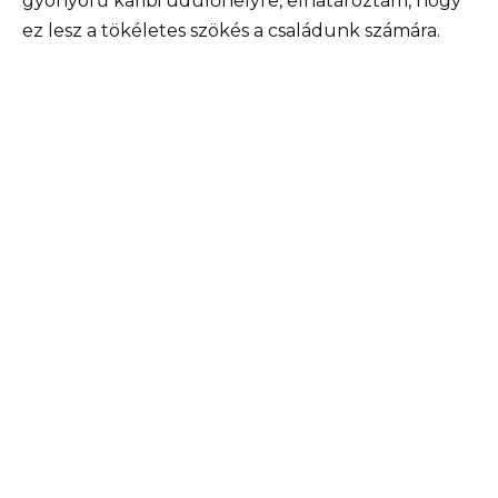
gyönyörű karibi üdülőhelyre, elhatároztam, hogy
ez lesz a tökéletes szökés a családunk számára.