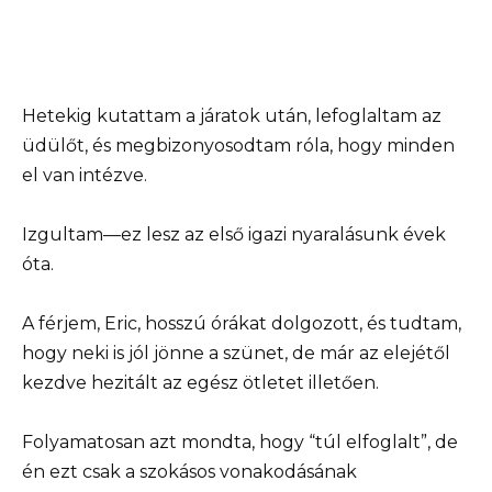
Hetekig kutattam a járatok után, lefoglaltam az
üdülőt, és megbizonyosodtam róla, hogy minden
el van intézve.
Izgultam—ez lesz az első igazi nyaralásunk évek
óta.
A férjem, Eric, hosszú órákat dolgozott, és tudtam,
hogy neki is jól jönne a szünet, de már az elejétől
kezdve hezitált az egész ötletet illetően.
Folyamatosan azt mondta, hogy “túl elfoglalt”, de
én ezt csak a szokásos vonakodásának