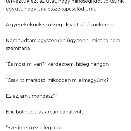
terveztük ezt az utat, hogy minőségi időt töltsünk
együtt, hogy újra összekapcsolódjunk.
A gyerekeknek szükségük volt rá, és nekem is.
Nem tudtam egyszerűen úgy tenni, mintha nem
számítana.
“És most mi van?” kérdeztem, hideg hangon.
“Csak itt maradsz, miközben mi elmegyünk?
Ez az, amit mondasz?”
Eric bólintott, az arcán bánat volt.
“Szerintem ez a legjobb.