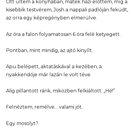
Ott ültem a konyhában, matek házi előttem, míg a
kisebbik testvérem, Josh a nappali padlóján feküdt,
az orra egy képregényben elmerülve.
Az óra a falon folyamatosan 6 óra felé ketyegett.
Pontban, mint mindig, az ajtó kinyílt.
Apu belépett, aktatáskával a kezében, a
nyakkendője már lazán le volt téve.
Alig pillantott ránk, miközben felkiáltott: „Hé!”
Felnéztem, remélve… valami jót.
Egy mosolyt?