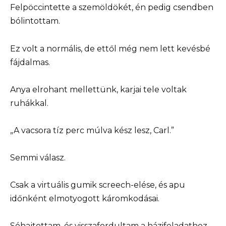
Felpöccintette a szemöldökét, én pedig csendben
bólintottam.
Ez volt a normális, de ettől még nem lett kevésbé
fájdalmas.
Anya elrohant mellettünk, karjai tele voltak
ruhákkal.
„A vacsora tíz perc múlva kész lesz, Carl.”
Semmi válasz.
Csak a virtuális gumik screech-elése, és apu
időnként elmotyogott káromkodásai.
Sóhajtottam, és visszafordultam a házifeladathoz.