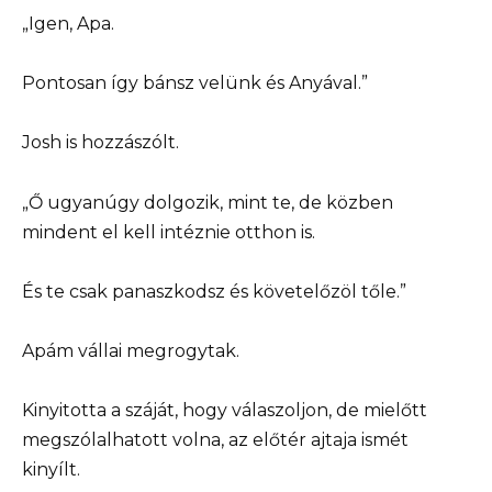
„Igen, Apa.
Pontosan így bánsz velünk és Anyával.”
Josh is hozzászólt.
„Ő ugyanúgy dolgozik, mint te, de közben
mindent el kell intéznie otthon is.
És te csak panaszkodsz és követelőzöl tőle.”
Apám vállai megrogytak.
Kinyitotta a száját, hogy válaszoljon, de mielőtt
megszólalhatott volna, az előtér ajtaja ismét
kinyílt.