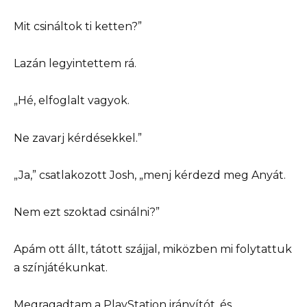
Mit csináltok ti ketten?”
Lazán legyintettem rá.
„Hé, elfoglalt vagyok.
Ne zavarj kérdésekkel.”
„Ja,” csatlakozott Josh, „menj kérdezd meg Anyát.
Nem ezt szoktad csinálni?”
Apám ott állt, tátott szájjal, miközben mi folytattuk
a színjátékunkat.
Megragadtam a PlayStation irányítót, és