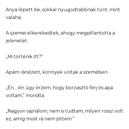
Anya lépett be, sokkal nyugodtabbnak tűnt, mint
valaha.
A szemei elkerekedtek, ahogy megpillantotta a
jelenetet.
„Mi történik itt?”
Apám ránézett, könnyek voltak a szemében.
„Én… én úgy érzem, hogy borzasztó férj és apa
voltam,” mondta.
„Nagyon sajnálom, nem is tudtam, milyen rossz volt
ez, amíg most rá nem jöttem.”