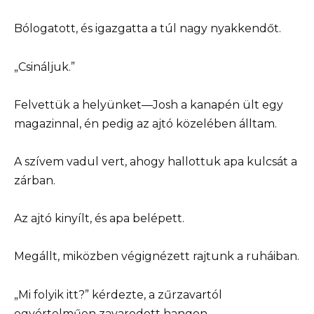
Bólogatott, és igazgatta a túl nagy nyakkendőt.
„Csináljuk.”
Felvettük a helyünket—Josh a kanapén ült egy
magazinnal, én pedig az ajtó közelében álltam.
A szívem vadul vert, ahogy hallottuk apa kulcsát a
zárban.
Az ajtó kinyílt, és apa belépett.
Megállt, miközben végignézett rajtunk a ruháiban.
„Mi folyik itt?” kérdezte, a zűrzavartól
egyértelműen zavarodott hangon.