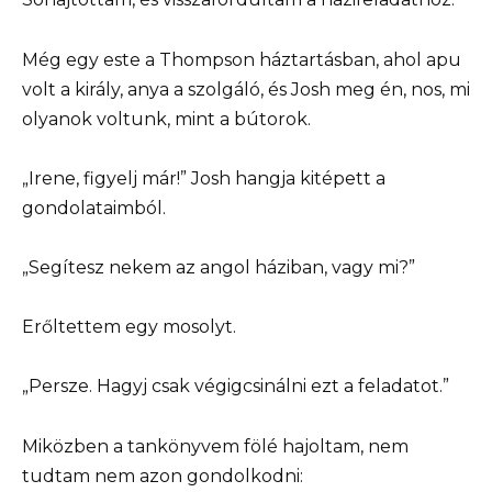
Még egy este a Thompson háztartásban, ahol apu
volt a király, anya a szolgáló, és Josh meg én, nos, mi
olyanok voltunk, mint a bútorok.
„Irene, figyelj már!” Josh hangja kitépett a
gondolataimból.
„Segítesz nekem az angol háziban, vagy mi?”
Erőltettem egy mosolyt.
„Persze. Hagyj csak végigcsinálni ezt a feladatot.”
Miközben a tankönyvem fölé hajoltam, nem
tudtam nem azon gondolkodni: