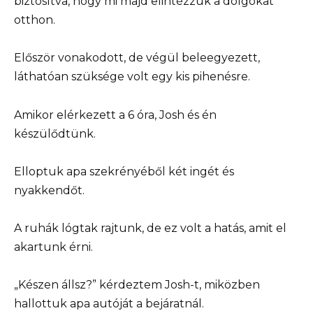
biztosítva, hogy mi majd elintézzük a dolgokat
otthon.
Először vonakodott, de végül beleegyezett,
láthatóan szüksége volt egy kis pihenésre.
Amikor elérkezett a 6 óra, Josh és én
készülődtünk.
Elloptuk apa szekrényéből két ingét és
nyakkendőt.
A ruhák lógtak rajtunk, de ez volt a hatás, amit el
akartunk érni.
„Készen állsz?” kérdeztem Josh-t, miközben
hallottuk apa autóját a bejáratnál.