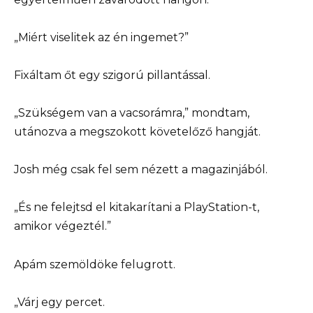
„Miért viselitek az én ingemet?”
Fixáltam őt egy szigorú pillantással.
„Szükségem van a vacsorámra,” mondtam,
utánozva a megszokott követelőző hangját.
Josh még csak fel sem nézett a magazinjából.
„És ne felejtsd el kitakarítani a PlayStation-t,
amikor végeztél.”
Apám szemöldöke felugrott.
„Várj egy percet.