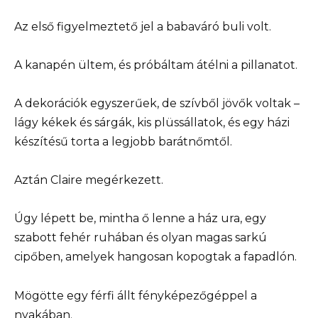
Az első figyelmeztető jel a babaváró buli volt.
A kanapén ültem, és próbáltam átélni a pillanatot.
A dekorációk egyszerűek, de szívből jövők voltak –
lágy kékek és sárgák, kis plüssállatok, és egy házi
készítésű torta a legjobb barátnőmtől.
Aztán Claire megérkezett.
Úgy lépett be, mintha ő lenne a ház ura, egy
szabott fehér ruhában és olyan magas sarkú
cipőben, amelyek hangosan kopogtak a fapadlón.
Mögötte egy férfi állt fényképezőgéppel a
nyakában.