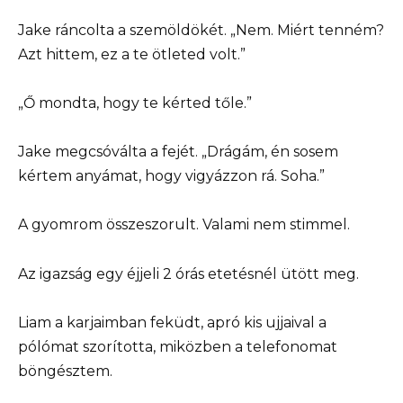
Jake ráncolta a szemöldökét. „Nem. Miért tenném?
Azt hittem, ez a te ötleted volt.”
„Ő mondta, hogy te kérted tőle.”
Jake megcsóválta a fejét. „Drágám, én sosem
kértem anyámat, hogy vigyázzon rá. Soha.”
A gyomrom összeszorult. Valami nem stimmel.
Az igazság egy éjjeli 2 órás etetésnél ütött meg.
Liam a karjaimban feküdt, apró kis ujjaival a
pólómat szorította, miközben a telefonomat
böngésztem.