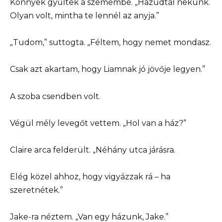
Könnyek gyűltek a szemembe. „Hazudtál nekünk.
Olyan volt, mintha te lennél az anyja.”
„Tudom,” suttogta. „Féltem, hogy nemet mondasz.
Csak azt akartam, hogy Liamnak jó jövője legyen.”
A szoba csendben volt.
Végül mély levegőt vettem. „Hol van a ház?”
Claire arca felderült. „Néhány utca járásra.
Elég közel ahhoz, hogy vigyázzak rá – ha
szeretnétek.”
Jake-ra néztem. „Van egy házunk, Jake.”