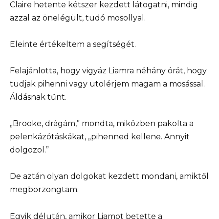
Claire hetente kétszer kezdett látogatni, mindig
azzal az önelégült, tudó mosollyal.
Eleinte értékeltem a segítségét.
Felajánlotta, hogy vigyáz Liamra néhány órát, hogy
tudjak pihenni vagy utolérjem magam a mosással.
Áldásnak tűnt.
„Brooke, drágám,” mondta, miközben pakolta a
pelenkázótáskákat, „pihenned kellene. Annyit
dolgozol.”
De aztán olyan dolgokat kezdett mondani, amiktől
megborzongtam.
Egyik délután, amikor Liamot betette a