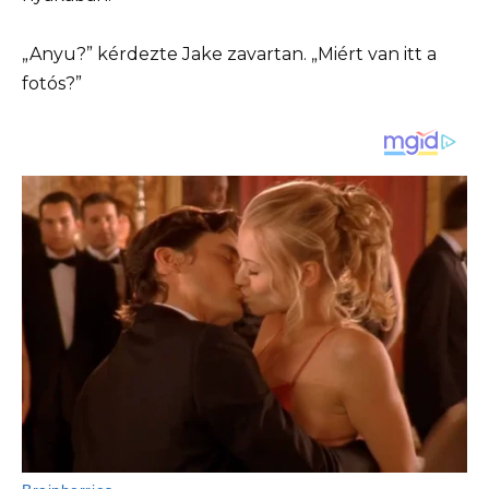
„Anyu?” kérdezte Jake zavartan. „Miért van itt a
fotós?”