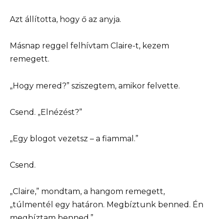
Azt állította, hogy ő az anyja.
Másnap reggel felhívtam Claire-t, kezem
remegett.
„Hogy mered?” sziszegtem, amikor felvette.
Csend. „Elnézést?”
„Egy blogot vezetsz – a fiammal.”
Csend.
„Claire,” mondtam, a hangom remegett,
„túlmentél egy határon. Megbíztunk benned. Én
megbíztam benned.”