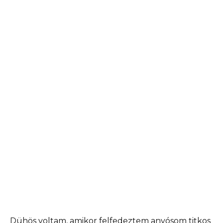
Dühös voltam, amikor felfedeztem anyósom titkos