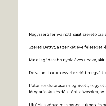
Nagyszerű férfivá nőtt, saját szerető csal
Szereti Bettyt, a tizenkét éve feleségét, é
Mia a legédesebb nyolc éves unoka, aki
De valami három évvel ezelőtt megválto
Peter rendszeresen meghívott, hogy ott l
látogatásokra és délutáni teázásokra, ami
Ültünk a kényelmes nappalijukban, és be