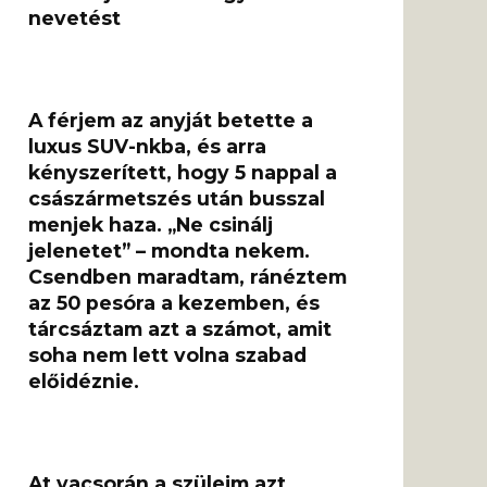
nevetést
A férjem az anyját betette a
luxus SUV-nkba, és arra
kényszerített, hogy 5 nappal a
császármetszés után busszal
menjek haza. „Ne csinálj
jelenetet” – mondta nekem.
Csendben maradtam, ránéztem
az 50 pesóra a kezemben, és
tárcsáztam azt a számot, amit
soha nem lett volna szabad
előidéznie.
At vacsorán a szüleim azt