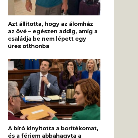
Azt állította, hogy az álomház
az övé – egészen addig, amíg a
családja be nem lépett egy
üres otthonba
A bíró kinyitotta a borítékomat,
és a férjem abbahagyta a