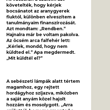
követelték, hogy kérjek
bocsánatot az aranygyerek
fiuktól, különben elveszítem a
tanulmányaim finanszírozását.
Azt mondtam: „Rendben.”
Hajnalra már be voltam pakolva.
Az öcsém arca falfehér lett:
„Kérlek, mondd, hogy nem
küldted el.” Apa megdermedt.
„Mit küldtél el?”
A sebészeti lámpák alatt tértem
magamhoz, egy rejtett
hordágyhoz szíjazva, miközben
a saját anyám közel hajolt
hozzám és mosolygott. „Arra