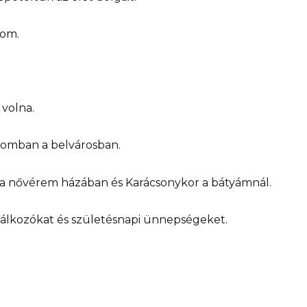
lom.
 volna.
somban a belvárosban.
a nővérem házában és Karácsonykor a bátyámnál.
alálkozókat és születésnapi ünnepségeket.