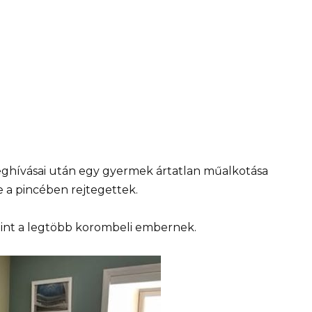
 meghívásai után egy gyermek ártatlan műalkotása
ége a pincében rejtegettek.
mint a legtöbb korombeli embernek.