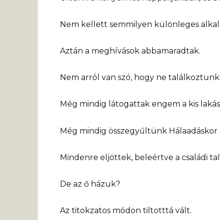
Nem kellett semmilyen különleges alka
Aztán a meghívások abbamaradtak.
Nem arról van szó, hogy ne találkoztunk
Még mindig látogattak engem a kis laká
Még mindig összegyűltünk Hálaadáskor 
Mindenre eljöttek, beleértve a családi t
De az ő házuk?
Az titokzatos módon tiltotttá vált.