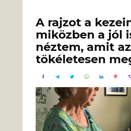
A rajzot a kez
miközben a jól 
néztem, amit a
tökéletesen meg