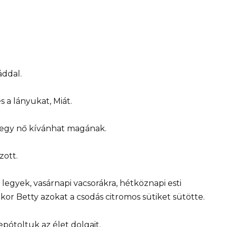
áddal.
s a lányukat, Miát.
t egy nő kívánhat magának.
zott.
egyek, vasárnapi vacsorákra, hétköznapi esti
kor Betty azokat a csodás citromos sütiket sütötte.
pótoltuk az élet dolgait.