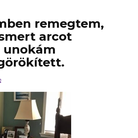
eimben remegtem,
ismert arcot
z unokám
örökített.