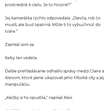
prostriedok k cieľu. Je to hrozné?“
Jej kamarátka rýchlo odpovedala: „Dievča, rob čo
musíš, ale buď opatrná. Môže ti to vybuchnúť do
tváre.“
Zasmial som sa.
Keby len vedela.
Ďalšie prehľadávanie odhalilo správy medzi Claire a
Alexom, ktoré jasne ukazovali jeho hlboké city a jej
manipuláciu.
„Kiežby si ho opustila,“ napísal Alex.