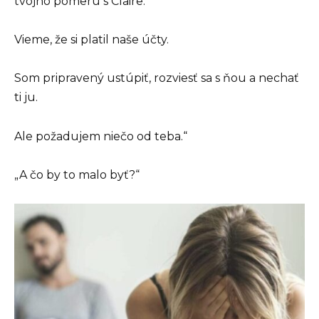
tvojho pomeru s Claire.
Vieme, že si platil naše účty.
Som pripravený ustúpiť, rozviesť sa s ňou a nechať
ti ju.
Ale požadujem niečo od teba.“
„A čo by to malo byť?“