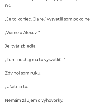
nič.
„Je to koniec, Claire,“ vysvetlil som pokojne.
„Vieme o Alexovi.“
Jej tvár zbledla.
„Tom, nechaj ma to vysvetliť…“
Zdvihol som ruku.
„Ušetri si to.
Nemám záujem o výhovorky.