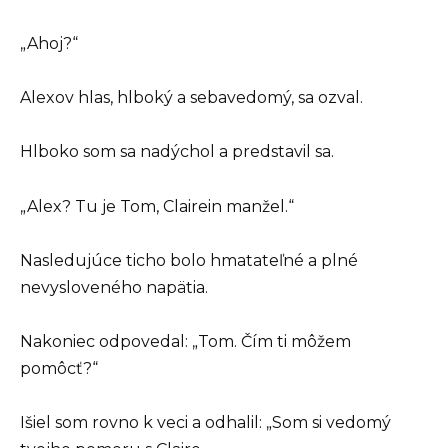
„Ahoj?“
Alexov hlas, hlboký a sebavedomý, sa ozval.
Hlboko som sa nadýchol a predstavil sa.
„Alex? Tu je Tom, Clairein manžel.“
Nasledujúce ticho bolo hmatateľné a plné
nevysloveného napätia.
Nakoniec odpovedal: „Tom. Čím ti môžem
pomôcť?“
Išiel som rovno k veci a odhalil: „Som si vedomý