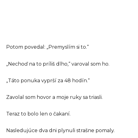
Potom povedal: „Premyslím si to.“
„Nechoď na to príliš dlho,“ varoval som ho.
„Táto ponuka vyprší za 48 hodín.“
Zavolal som hovor a moje ruky sa triasli.
Teraz to bolo len o čakaní.
Nasledujúce dva dni plynuli strašne pomaly.