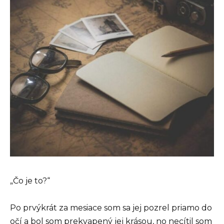
„Čo je to?“
Po prvýkrát za mesiace som sa jej pozrel priamo do
očí a bol som prekvapený jej krásou, no necítil som