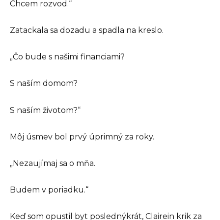
Chcem rozvod.“
Zatackala sa dozadu a spadla na kreslo.
„Čo bude s našimi financiami?
S naším domom?
S naším životom?“
Môj úsmev bol prvý úprimný za roky.
„Nezaujímaj sa o mňa.
Budem v poriadku.“
Keď som opustil byt poslednýkrát, Clairein krik za