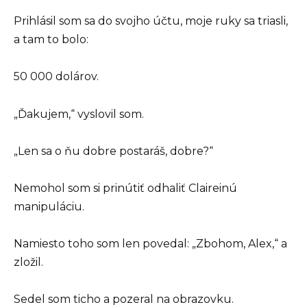
Prihlásil som sa do svojho účtu, moje ruky sa triasli,
a tam to bolo:
50 000 dolárov.
„Ďakujem,“ vyslovil som.
„Len sa o ňu dobre postaráš, dobre?“
Nemohol som si prinútiť odhaliť Claireinú
manipuláciu.
Namiesto toho som len povedal: „Zbohom, Alex,“ a
zložil.
Sedel som ticho a pozeral na obrazovku.