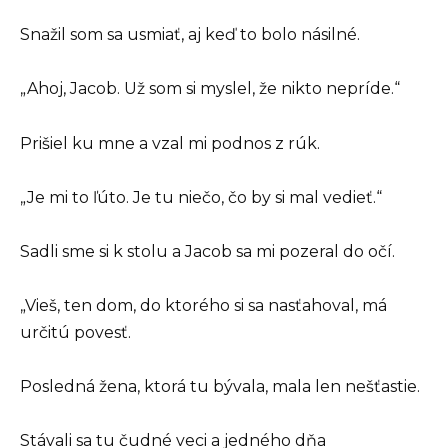
Snažil som sa usmiať, aj keď to bolo násilné.
„Ahoj, Jacob. Už som si myslel, že nikto nepríde.“
Prišiel ku mne a vzal mi podnos z rúk.
„Je mi to ľúto. Je tu niečo, čo by si mal vedieť.“
Sadli sme si k stolu a Jacob sa mi pozeral do očí.
„Vieš, ten dom, do ktorého si sa nasťahoval, má
určitú povesť.
Posledná žena, ktorá tu bývala, mala len nešťastie.
Stávali sa tu čudné veci a jedného dňa