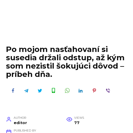
Po mojom nasťahovaní si
susedia držali odstup, až kým
som nezistil šokujúci dôvod –
príbeh dňa.
AUTHOR
VIEWS
editor
77
PUBLISHED BY