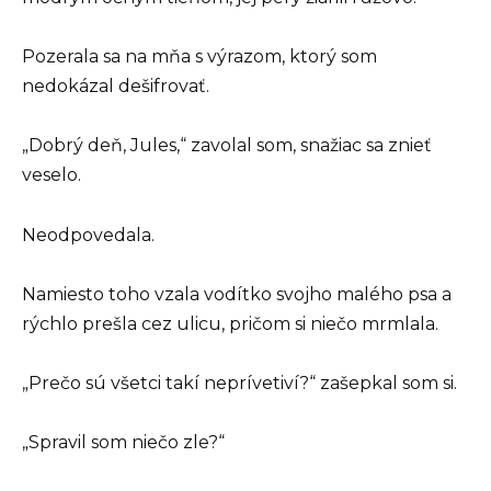
Pozerala sa na mňa s výrazom, ktorý som
nedokázal dešifrovať.
„Dobrý deň, Jules,“ zavolal som, snažiac sa znieť
veselo.
Neodpovedala.
Namiesto toho vzala vodítko svojho malého psa a
rýchlo prešla cez ulicu, pričom si niečo mrmlala.
„Prečo sú všetci takí neprívetiví?“ zašepkal som si.
„Spravil som niečo zle?“