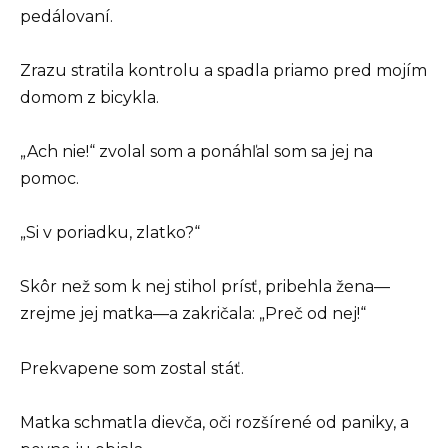
pedálovaní.
Zrazu stratila kontrolu a spadla priamo pred mojím
domom z bicykla.
„Ach nie!“ zvolal som a ponáhľal som sa jej na
pomoc.
„Si v poriadku, zlatko?“
Skôr než som k nej stihol prísť, pribehla žena—
zrejme jej matka—a zakričala: „Preč od nej!“
Prekvapene som zostal stáť.
Matka schmatla dievča, oči rozšírené od paniky, a