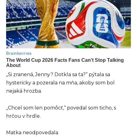
„Si zranená, Jenny? Dotkla sa ťa?“ pýtala sa
hystericky a pozerala na mňa, akoby som bol
nejaká hrozba.
„Chcel som len pomôcť,“ povedal som ticho, s
hrčou v hrdle.
Matka neodpovedala.