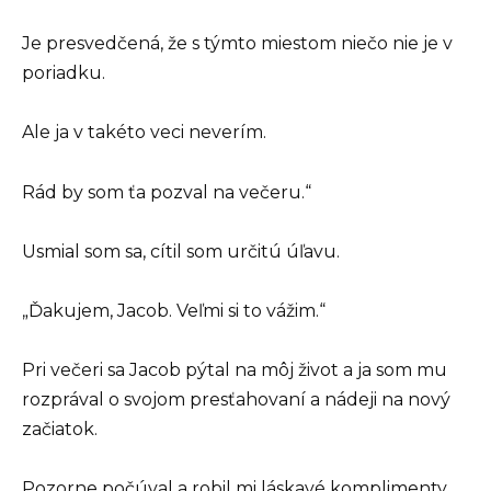
Je presvedčená, že s týmto miestom niečo nie je v
poriadku.
Ale ja v takéto veci neverím.
Rád by som ťa pozval na večeru.“
Usmial som sa, cítil som určitú úľavu.
„Ďakujem, Jacob. Veľmi si to vážim.“
Pri večeri sa Jacob pýtal na môj život a ja som mu
rozprával o svojom presťahovaní a nádeji na nový
začiatok.
Pozorne počúval a robil mi láskavé komplimenty.