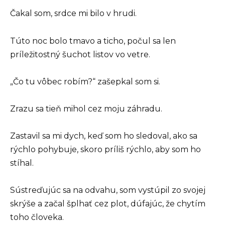
Čakal som, srdce mi bilo v hrudi.
Túto noc bolo tmavo a ticho, počul sa len
príležitostný šuchot listov vo vetre.
„Čo tu vôbec robím?“ zašepkal som si.
Zrazu sa tieň mihol cez moju záhradu.
Zastavil sa mi dych, keď som ho sledoval, ako sa
rýchlo pohybuje, skoro príliš rýchlo, aby som ho
stíhal.
Sústreďujúc sa na odvahu, som vystúpil zo svojej
skrýše a začal šplhať cez plot, dúfajúc, že chytím
toho človeka.