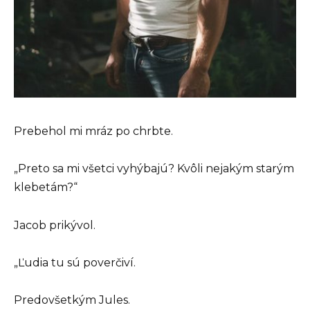
Prebehol mi mráz po chrbte.
„Preto sa mi všetci vyhýbajú? Kvôli nejakým starým
klebetám?“
Jacob prikývol.
„Ľudia tu sú poverčiví.
Predovšetkým Jules.