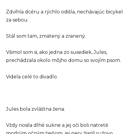
Zdvihla dcéru a rýchlo odišla, nechávajúc bicykel
za sebou.
Stál som tam, zmätený a zranený.
Všimol som si, ako jedna zo susediek, Jules,
prechádzala okolo môjho domu so svojím psom.
Videla celé to divadlo.
Jules bola zvláštna žena.
Vždy nosila dlhé sukne a jej oči boli natreté
modrým očným tieňom, jej pery žiarili ružovo.