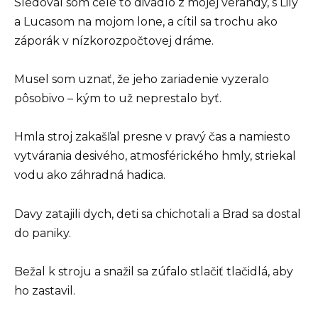
Sledoval som celé to divadlo z mojej verandy, s Lily
a Lucasom na mojom lone, a cítil sa trochu ako
záporák v nízkorozpočtovej dráme.
Musel som uznať, že jeho zariadenie vyzeralo
pôsobivo – kým to už neprestalo byť.
Hmla stroj zakašľal presne v pravý čas a namiesto
vytvárania desivého, atmosférického hmly, striekal
vodu ako záhradná hadica.
Davy zatajili dych, deti sa chichotali a Brad sa dostal
do paniky.
Bežal k stroju a snažil sa zúfalo stlačiť tlačidlá, aby
ho zastavil.