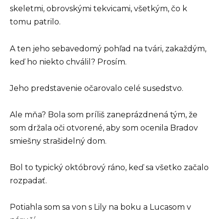
skeletmi, obrovskými tekvicami, všetkým, čo k
tomu patrilo.
A ten jeho sebavedomý pohľad na tvári, zakaždým,
keď ho niekto chválil? Prosím.
Jeho predstavenie očarovalo celé susedstvo.
Ale mňa? Bola som príliš zaneprázdnená tým, že
som držala oči otvorené, aby som ocenila Bradov
smiešny strašidelný dom.
Bol to typický októbrový ráno, keď sa všetko začalo
rozpadať.
Potiahla som sa von s Lily na boku a Lucasom v