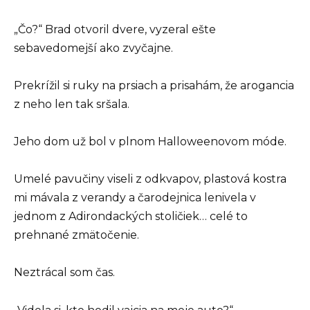
„Čo?“ Brad otvoril dvere, vyzeral ešte
sebavedomejší ako zvyčajne.
Prekrížil si ruky na prsiach a prisahám, že arogancia
z neho len tak sršala.
Jeho dom už bol v plnom Halloweenovom móde.
Umelé pavučiny viseli z odkvapov, plastová kostra
mi mávala z verandy a čarodejnica lenivela v
jednom z Adirondackých stoličiek… celé to
prehnané zmätočenie.
Neztrácal som čas.