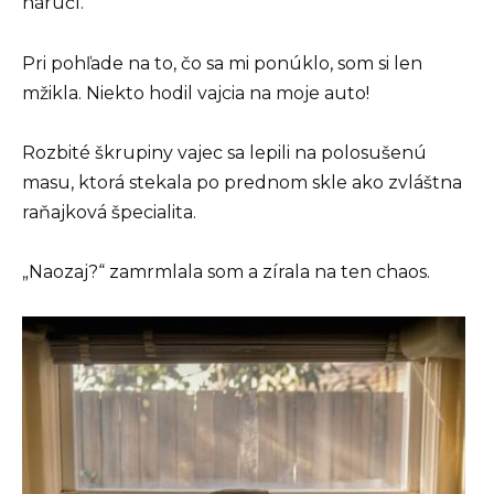
náručí.
Pri pohľade na to, čo sa mi ponúklo, som si len
mžikla. Niekto hodil vajcia na moje auto!
Rozbité škrupiny vajec sa lepili na polosušenú
masu, ktorá stekala po prednom skle ako zvláštna
raňajková špecialita.
„Naozaj?“ zamrmlala som a zírala na ten chaos.