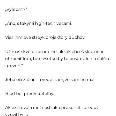
„Vylepšiť?“
„Áno, s takými high-tech vecami.
Vieš, hmlové stroje, projektory duchov.
Už máš skvelé zariadenie, ale ak chceš skutočne
ohromiť ľudí, toto všetko by to posunulo na ďalšiu
úroveň.“
Jeho oči zažiarili a vedel som, že som ho mal.
Brad bol predvídateľný.
Ak existovala možnosť, ako prekonať susedov,
využil by ju.