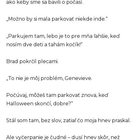
ako keby sme sa bavili o počasí.
„Možno by si mala parkovať niekde inde.“
„Parkujem tam, lebo je to pre mňa ľahšie, keď
nosím dve deti a ťahám kočík!“
Brad pokrčil plecami.
„To nie je môj problém, Genevieve.
Počúvaj, môžeš tam parkovať znova, keď
Halloween skončí, dobre?“
Stál som tam, bez slov, zatiaľ čo moja hnev praskal.
Ale vyčerpanie je čudné – dusí hnev skôr, než