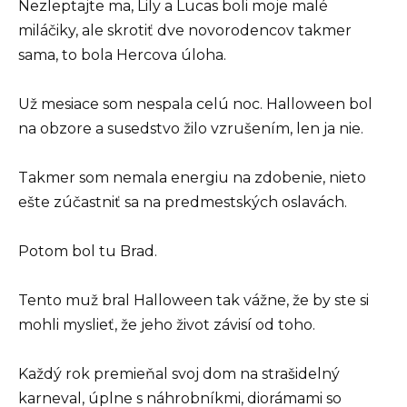
Nezleptajte ma, Lily a Lucas boli moje malé
miláčiky, ale skrotiť dve novorodencov takmer
sama, to bola Hercova úloha.
Už mesiace som nespala celú noc. Halloween bol
na obzore a susedstvo žilo vzrušením, len ja nie.
Takmer som nemala energiu na zdobenie, nieto
ešte zúčastniť sa na predmestských oslavách.
Potom bol tu Brad.
Tento muž bral Halloween tak vážne, že by ste si
mohli myslieť, že jeho život závisí od toho.
Každý rok premieňal svoj dom na strašidelný
karneval, úplne s náhrobníkmi, diorámami so