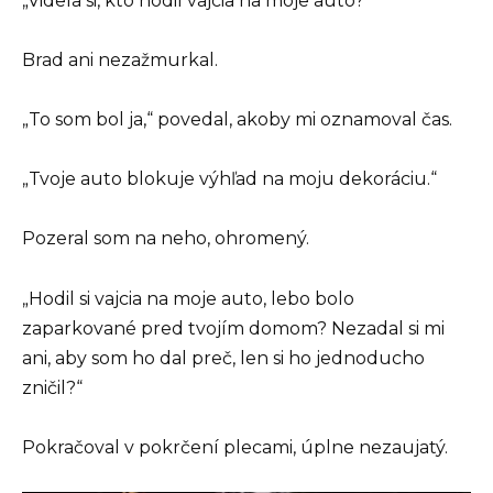
„Videla si, kto hodil vajcia na moje auto?“
Brad ani nezažmurkal.
„To som bol ja,“ povedal, akoby mi oznamoval čas.
„Tvoje auto blokuje výhľad na moju dekoráciu.“
Pozeral som na neho, ohromený.
„Hodil si vajcia na moje auto, lebo bolo
zaparkované pred tvojím domom? Nezadal si mi
ani, aby som ho dal preč, len si ho jednoducho
zničil?“
Pokračoval v pokrčení plecami, úplne nezaujatý.