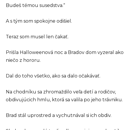
Budeš témou susedstva.“
A s tým som spokojne odišiel.
Teraz som musel len čakať.
Prišla Halloweenová noc a Bradov dom vyzeral ako
niečo z hororu.
Dal do toho všetko, ako sa dalo očakávať.
Na chodníku sa zhromaždilo veľa detí a rodičov,
obdivujúcich hmlu, ktorá sa valila po jeho trávniku.
Brad stál uprostred a vychutnával si ich obdiv.