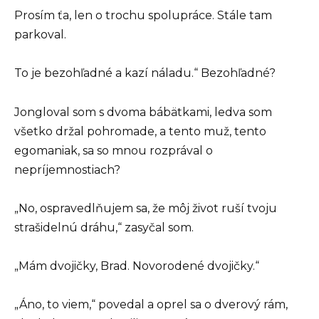
Prosím ťa, len o trochu spolupráce. Stále tam
parkoval.
To je bezohľadné a kazí náladu.“ Bezohľadné?
Jongloval som s dvoma bábätkami, ledva som
všetko držal pohromade, a tento muž, tento
egomaniak, sa so mnou rozprával o
nepríjemnostiach?
„No, ospravedlňujem sa, že môj život ruší tvoju
strašidelnú dráhu,“ zasyčal som.
„Mám dvojičky, Brad. Novorodené dvojičky.“
„Áno, to viem,“ povedal a oprel sa o dverový rám,