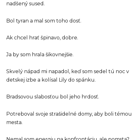
nadšený sused.
Bol tyran a mal som toho dosť.
Ak chcel hrať špinavo, dobre.
Ja by som hrala šikovnejšie.
Skvelý nápad mi napadol, keď som sedel tú noc v
detskej izbe a kolísal Lily do spánku.
Bradsovou slabosťou bol jeho hrdosť.
Potreboval svoje strašidelné domy, aby boli témou
mesta.
Nemal som energiu na konfrontáciu, ale pomsta?