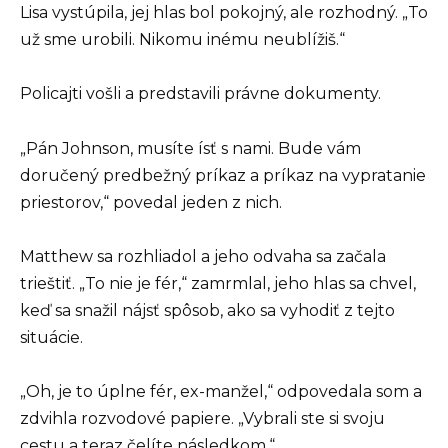
Lisa vystúpila, jej hlas bol pokojný, ale rozhodný. „To
už sme urobili. Nikomu inému neublížiš.“
Policajti vošli a predstavili právne dokumenty.
„Pán Johnson, musíte ísť s nami. Bude vám
doručený predbežný príkaz a príkaz na vypratanie
priestorov,“ povedal jeden z nich.
Matthew sa rozhliadol a jeho odvaha sa začala
trieštiť. „To nie je fér,“ zamrmlal, jeho hlas sa chvel,
keď sa snažil nájsť spôsob, ako sa vyhodiť z tejto
situácie.
„Oh, je to úplne fér, ex-manžel,“ odpovedala som a
zdvihla rozvodové papiere. „Vybrali ste si svoju
cestu a teraz čelíte následkom.“