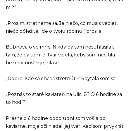
mi?“
„Prosím, stretneme sa. Je niečo, čo musíš vedieť,
niečo dôležité. Ide o tvoju rodinu,“ prosila.
Bubnovalo vo mne. Nikdy by som nesúhlasila s
tým, že by som jej tvár videla, keby som necítila
bezmocnosť v jej hlase.
„Dobre. Kde sa chceš stretnúť?“ Spýtala som sa.
„Poznáš to staré kaviareň na ulici 8? O 6 hodine sa
to hodí?“
Presne o 6 hodine popoludní som vošla do
kaviarne, moje oči hľadali jej tvár. Keď som prvýkrát