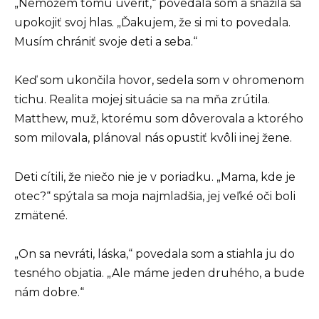
„Nemôžem tomu uveriť,“ povedala som a snažila sa
upokojiť svoj hlas. „Ďakujem, že si mi to povedala.
Musím chrániť svoje deti a seba.“
Keď som ukončila hovor, sedela som v ohromenom
tichu. Realita mojej situácie sa na mňa zrútila.
Matthew, muž, ktorému som dôverovala a ktorého
som milovala, plánoval nás opustiť kvôli inej žene.
Deti cítili, že niečo nie je v poriadku. „Mama, kde je
otec?“ spýtala sa moja najmladšia, jej veľké oči boli
zmätené.
„On sa nevráti, láska,“ povedala som a stiahla ju do
tesného objatia. „Ale máme jeden druhého, a bude
nám dobre.“