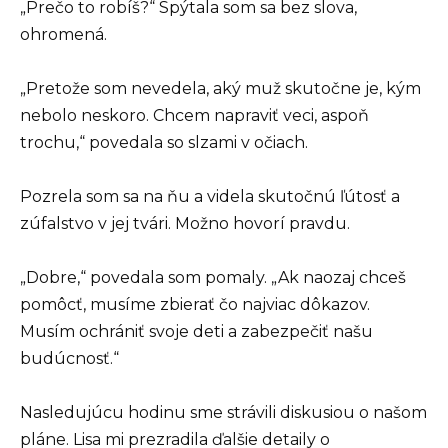
„Prečo to robíš?“ Spýtala som sa bez slova,
ohromená.
„Pretože som nevedela, aký muž skutočne je, kým
nebolo neskoro. Chcem napraviť veci, aspoň
trochu,“ povedala so slzami v očiach.
Pozrela som sa na ňu a videla skutočnú ľútosť a
zúfalstvo v jej tvári. Možno hovorí pravdu.
„Dobre,“ povedala som pomaly. „Ak naozaj chceš
pomôcť, musíme zbierať čo najviac dôkazov.
Musím ochrániť svoje deti a zabezpečiť našu
budúcnosť.“
Nasledujúcu hodinu sme strávili diskusiou o našom
pláne. Lisa mi prezradila ďalšie detaily o