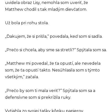
uvidela obraz Lisy, nemohla som uveriť, že
Matthew chodil s tak mladým dievčaťom.
Už bola pri rohu stola.
„Ďakujem, že si prišla,“ povedala, keď som si sadla.
„Prečo si chcela, aby sme sa stretli?“ Spýtala som sa.
„Matthew mi povedal, že ťa opustí, ale nevedela
som, že ťa opustí takto. Nesúhlasila som s týmto
všetkým,“ začala.
„Prečo by som ti mala veriť?“ Spýtala som sa a
defensívne som si prekrížila ruky.
Vytiahla zo svojej tašky kôpku papierov.