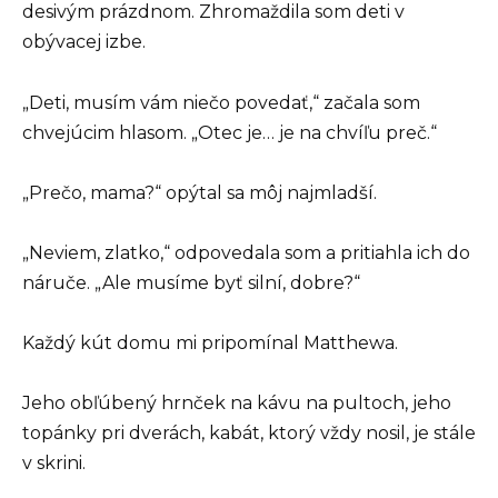
desivým prázdnom. Zhromaždila som deti v
obývacej izbe.
„Deti, musím vám niečo povedať,“ začala som
chvejúcim hlasom. „Otec je… je na chvíľu preč.“
„Prečo, mama?“ opýtal sa môj najmladší.
„Neviem, zlatko,“ odpovedala som a pritiahla ich do
náruče. „Ale musíme byť silní, dobre?“
Každý kút domu mi pripomínal Matthewa.
Jeho obľúbený hrnček na kávu na pultoch, jeho
topánky pri dverách, kabát, ktorý vždy nosil, je stále
v skrini.