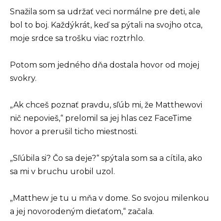
Snažila som sa udržať veci normálne pre deti, ale
bol to boj. Každýkrát, keď sa pýtali na svojho otca,
moje srdce sa trošku viac roztrhlo.
Potom som jedného dňa dostala hovor od mojej
svokry.
„Ak chceš poznať pravdu, sľúb mi, že Matthewovi
nič nepovieš,“ prelomil sa jej hlas cez FaceTime
hovor a prerušil ticho miestnosti.
„Sľúbila si? Čo sa deje?“ spýtala som sa a cítila, ako
sa mi v bruchu urobil uzol.
„Matthew je tu u mňa v dome. So svojou milenkou
a jej novorodeným dieťaťom,“ začala.