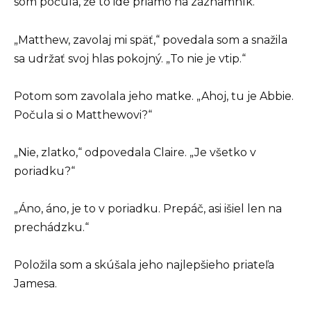
som počula, že to ide priamo na záznamník.
„Matthew, zavolaj mi späť,“ povedala som a snažila
sa udržať svoj hlas pokojný. „To nie je vtip.“
Potom som zavolala jeho matke. „Ahoj, tu je Abbie.
Počula si o Matthewovi?“
„Nie, zlatko,“ odpovedala Claire. „Je všetko v
poriadku?“
„Áno, áno, je to v poriadku. Prepáč, asi išiel len na
prechádzku.“
Položila som a skúšala jeho najlepšieho priateľa
Jamesa.