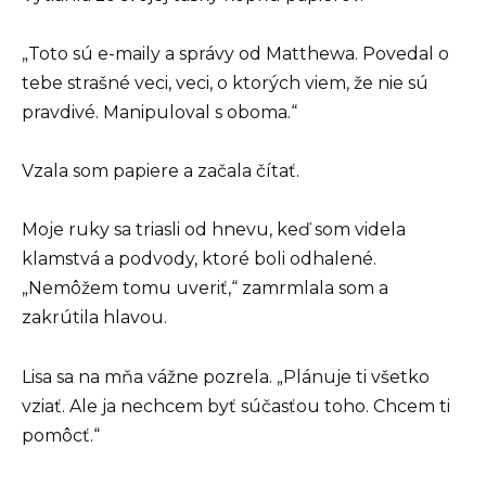
„Toto sú e-maily a správy od Matthewa. Povedal o
tebe strašné veci, veci, o ktorých viem, že nie sú
pravdivé. Manipuloval s oboma.“
Vzala som papiere a začala čítať.
Moje ruky sa triasli od hnevu, keď som videla
klamstvá a podvody, ktoré boli odhalené.
„Nemôžem tomu uveriť,“ zamrmlala som a
zakrútila hlavou.
Lisa sa na mňa vážne pozrela. „Plánuje ti všetko
vziať. Ale ja nechcem byť súčasťou toho. Chcem ti
pomôcť.“