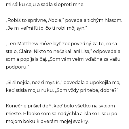
mi šálku čaju a sadla si oproti mne.
„Robíš to správne, Abbie,“ povedala tichým hlasom.
„Je mi veľmi ľúto, čo ti robí môj syn.“
„Len Matthew môže byť zodpovedný za to, čo sa
stalo, Claire. Nikto to nečakal, ani Lisa,“ odpovedala
som a popíjala čaj. „Som vám veľmi vďačná za vašu
podporu.“
„Si silnejšia, než si myslíš,“ povedala a upokojila ma,
keď stisla moju ruku. „Som vždy pri tebe, dobre?“
Konečne prišiel deň, keď bolo všetko na svojom
mieste. Hlboko som sa nadýchla a išla so Lisou po
mojom boku k dverám mojej svokry.