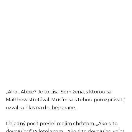
„Ahoj, Abbie? Je to Lisa. Som žena, s ktorou sa
Matthew stretával. Musím sa s tebou porozprávať,“
ozval sa hlas na druhej strane.
Chladný pocit prešiel mojím chrbtom. „Ako si to
dovoľuješ!“ Vyletela som. „Ako si to dovoľuješ, volať