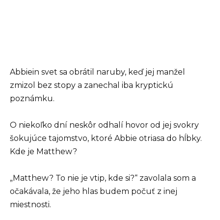
Abbiein svet sa obrátil naruby, keď jej manžel
zmizol bez stopy a zanechal iba kryptickú
poznámku.
O niekoľko dní neskôr odhalí hovor od jej svokry
šokujúce tajomstvo, ktoré Abbie otriasa do hĺbky.
Kde je Matthew?
„Matthew? To nie je vtip, kde si?“ zavolala som a
očakávala, že jeho hlas budem počuť z inej
miestnosti.