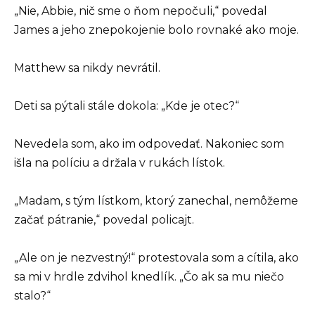
„Nie, Abbie, nič sme o ňom nepočuli,“ povedal
James a jeho znepokojenie bolo rovnaké ako moje.
Matthew sa nikdy nevrátil.
Deti sa pýtali stále dokola: „Kde je otec?“
Nevedela som, ako im odpovedať. Nakoniec som
išla na políciu a držala v rukách lístok.
„Madam, s tým lístkom, ktorý zanechal, nemôžeme
začať pátranie,“ povedal policajt.
„Ale on je nezvestný!“ protestovala som a cítila, ako
sa mi v hrdle zdvihol knedlík. „Čo ak sa mu niečo
stalo?“