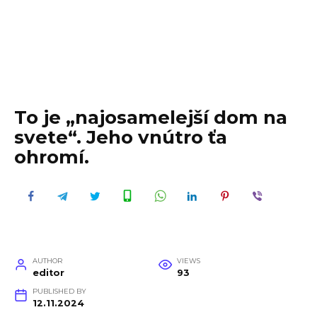
To je „najosamelejší dom na
svete“. Jeho vnútro ťa
ohromí.
AUTHOR
VIEWS
editor
93
PUBLISHED BY
12.11.2024