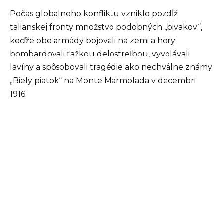
Počas globálneho konfliktu vzniklo pozdĺž
talianskej fronty množstvo podobných „bivakov“,
keďže obe armády bojovali na zemi a hory
bombardovali ťažkou delostreľbou, vyvolávali
lavíny a spôsobovali tragédie ako nechválne známy
„Biely piatok“ na Monte Marmolada v decembri
1916.